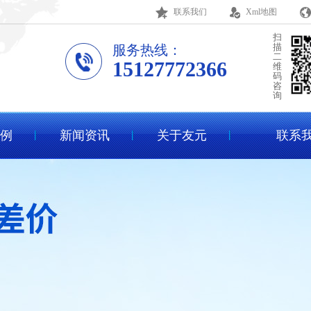
联系我们
Xml地图
扫
描
服务热线：
二
15127772366
维
码
咨
询
例
新闻资讯
关于友元
联系