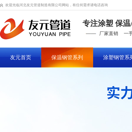
欢迎光临河北友元管道制造有限公司网站，有任何需求请电话咨询
专注涂塑 保温
厂家直销
一
友元首页
保温钢管系列
涂塑钢管系
行业细分工程案例
给排水工程
市政管廊工程
热力管道工
石油燃气工程
煤矿输送工程
消防管道工