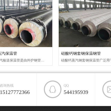
蒸汽保温管
硅酸钙钢套钢保温钢管
钢套钢蒸汽输送保温管是由外护钢管加钢管防腐、聚氨酯泡沫保温层及内工作钢管组合而成···
咨询热线
QQ
15127772366
544195939