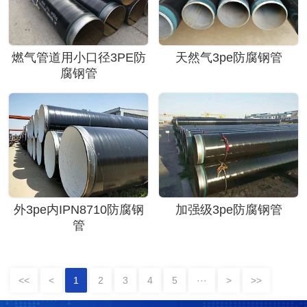
燃气管道用小口径3PE防
天然气3pe防腐钢管
腐钢管
外3pe内IPN8710防腐钢
加强级3pe防腐钢管
管
<<
<
1
2
3
4
5
···
>
>>