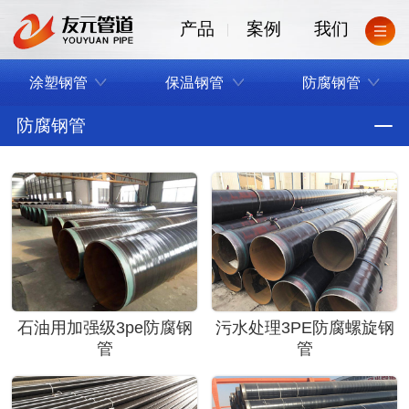
产品
案例
我们
涂塑钢管
保温钢管
防腐钢管
防腐钢管
石油用加强级3pe防腐钢
污水处理3PE防腐螺旋钢
管
管