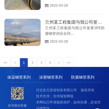
2022-03-28
兰州某工程集团与我公司签署3PE防腐钢管供应合同
兰州某工程集团与我公司签署3PE防
腐钢管供应合同...
2022-03-28
<<
<
1
2
3
4
>
>>
保温钢管系列
涂塑钢管系列
防腐钢管系列
河北友元管道制造有限公司 版权所有
技术支持：沧州瑞智网络
本网站已申请版权保护，如有抄袭，必追究
咨询微信客服
法律责任