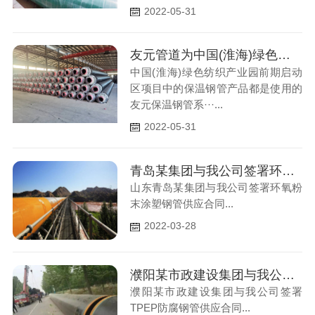
2022-05-31
友元管道为中国(淮海)绿色纺织产业园提供保温钢管系列产品
中国(淮海)绿色纺织产业园前期启动
区项目中的保温钢管产品都是使用的
友元保温钢管系···...
2022-05-31
青岛某集团与我公司签署环氧粉末涂塑钢管供应合同
山东青岛某集团与我公司签署环氧粉
末涂塑钢管供应合同...
2022-03-28
濮阳某市政建设集团与我公司签署TPEP防腐钢管供应合同
濮阳某市政建设集团与我公司签署
TPEP防腐钢管供应合同...