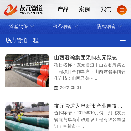
产品
案例
我们
涂塑钢管
保温钢管
防腐钢管
热力管道工程
山西君瀚集团采购友元聚氨酯保温管产品
项目名称：友元管道丨山西君瀚集团
工程项目合作客户：山西君瀚集团合
作详情：山西君瀚···...
2022-05-31
友元管道为阜新市产业园提供钢套钢蒸汽直埋保温管产品
合作详情：2019年10月份，河北友元
管道与阜新市政建设工程有限公司签
订了阜新市···...