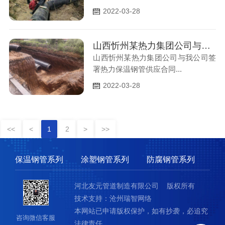
2022-03-28
山西忻州某热力集团公司与我公司签署热力保温钢管供应合同
山西忻州某热力集团公司与我公司签
署热力保温钢管供应合同...
2022-03-28
<<
<
1
2
>
>>
保温钢管系列
涂塑钢管系列
防腐钢管系列
河北友元管道制造有限公司 版权所有
技术支持：沧州瑞智网络
本网站已申请版权保护，如有抄袭，必追究
咨询微信客服
法律责任