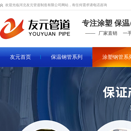
欢迎光临河北友元管道制造有限公司网站，有任何需求请电话咨询
专注涂塑 保温
厂家直销
一
友元首页
保温钢管系列
涂塑钢管系
行业细分工程案例
给排水工程
市政管廊工程
热力管道工
石油燃气工程
煤矿输送工程
消防管道工