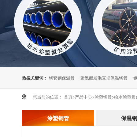
电厂化工工程
电力穿线工程
热搜关键词：
钢套钢保温管
聚氨酯发泡直埋保温钢管
您当前的位置：
首页
>
产品中心
>
涂塑钢管
>
给水涂塑复
涂塑钢管
保温