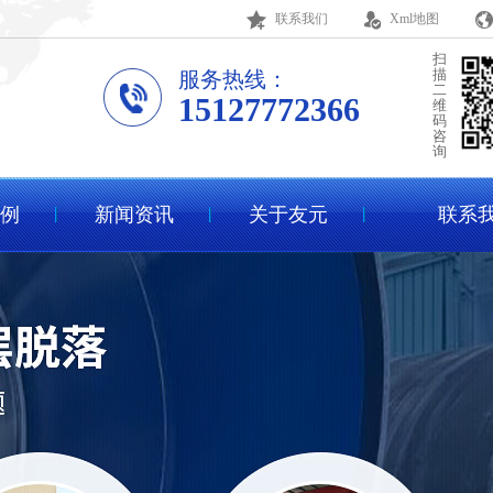
联系我们
Xml地图
扫
描
服务热线：
二
15127772366
维
码
咨
询
例
新闻资讯
关于友元
联系