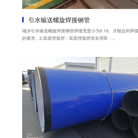
引水输送螺旋焊接钢管
城乡引水输送螺旋焊接钢管焊缝宽度小为0.1d。才能达到焊
的要求。2.双面埋弧焊：双面埋弧焊管采用双···...