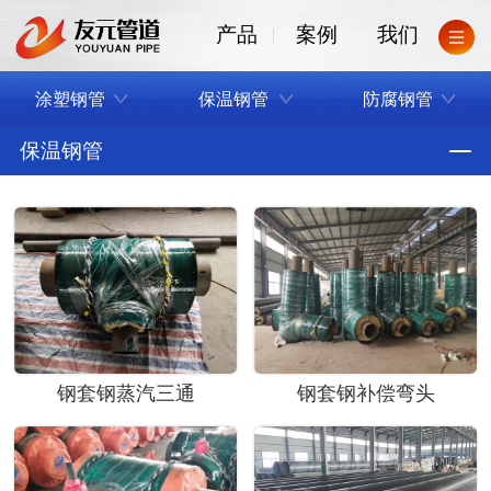
产品
案例
我们
涂塑钢管
保温钢管
防腐钢管
保温钢管
钢套钢蒸汽三通
钢套钢补偿弯头